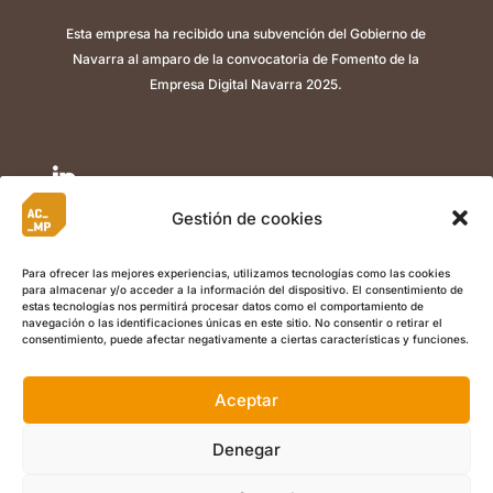
Esta empresa ha recibido una subvención del Gobierno de
Navarra al amparo de la convocatoria de Fomento de la
Empresa Digital Navarra 2025.

Gestión de cookies

Para ofrecer las mejores experiencias, utilizamos tecnologías como las cookies
para almacenar y/o acceder a la información del dispositivo. El consentimiento de

estas tecnologías nos permitirá procesar datos como el comportamiento de
navegación o las identificaciones únicas en este sitio. No consentir o retirar el
consentimiento, puede afectar negativamente a ciertas características y funciones.
Aceptar
©
Copyright 2022 ACMP I
Aviso Legal
I
Política de Privacidad
I
Política de Cookies
I Calle Berriozar 21, Of. 5, , 31013, Ansoáin
Denegar
(Navarra) +34 948 486 003 I
info@acmplean.com