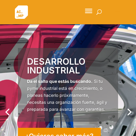
DESARROLLO
INDUSTRIAL
Da el salto que estás buscando.
Si tu
pyme industrial está en crecimiento, o
planeas hacerlo próximamente,
necesitas una organización fuerte, ágil y
preparada para avanzar con garantías.
¿Quieres saber más?