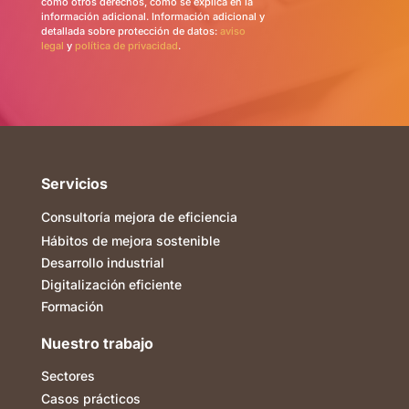
como otros derechos, como se explica en la
información adicional. Información adicional y
detallada sobre protección de datos:
aviso
legal
y
política de privacidad
.
Servicios
Consultoría mejora de eficiencia
Hábitos de mejora sostenible
Desarrollo industrial
Digitalización eficiente
Formación
Nuestro trabajo
Sectores
Casos prácticos