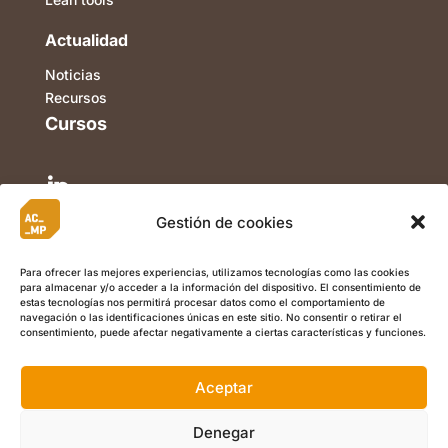
Actualidad
Noticias
Recursos
Cursos

Gestión de cookies

Para ofrecer las mejores experiencias, utilizamos tecnologías como las cookies
para almacenar y/o acceder a la información del dispositivo. El consentimiento de

estas tecnologías nos permitirá procesar datos como el comportamiento de
navegación o las identificaciones únicas en este sitio. No consentir o retirar el
consentimiento, puede afectar negativamente a ciertas características y funciones.
Aceptar
©
Copyright 2022 ACMP I
Aviso Legal
I
Política de Privacidad
I
Política de Cookies
I Calle Berriozar 21, Of. 5, 31013, Ansoáin
Denegar