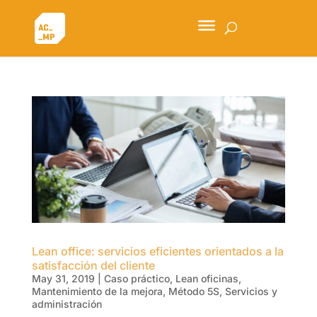
Lean office: servicios eficientes orientados a la
satisfacción del cliente
May 31, 2019
|
Caso práctico
,
Lean oficinas
,
Mantenimiento de la mejora
,
Método 5S
,
Servicios y
administración