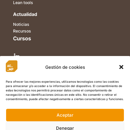
Lean tools
Actualidad
Noticias
Recursos
Cursos

Gestión de cookies

Para ofrecer las mejores experiencias, utilizamos tecnologías como las cookies
para almacenar y/o acceder a la información del dispositivo. El consentimiento de

estas tecnologías nos permitirá procesar datos como el comportamiento de
navegación o las identificaciones únicas en este sitio. No consentir o retirar el
consentimiento, puede afectar negativamente a ciertas características y funciones.
Aceptar
©
Copyright 2022 ACMP I
Aviso Legal
I
Política de Privacidad
I
Política de Cookies
I Calle Berriozar 21, Of. 5, 31013, Ansoáin
Denegar