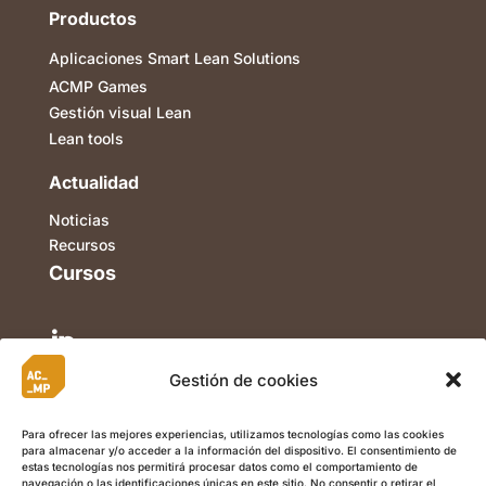
Productos
Aplicaciones Smart Lean Solutions
ACMP Games
Gestión visual Lean
Lean tools
Actualidad
Noticias
Recursos
Cursos

Gestión de cookies

Para ofrecer las mejores experiencias, utilizamos tecnologías como las cookies
para almacenar y/o acceder a la información del dispositivo. El consentimiento de

estas tecnologías nos permitirá procesar datos como el comportamiento de
navegación o las identificaciones únicas en este sitio. No consentir o retirar el