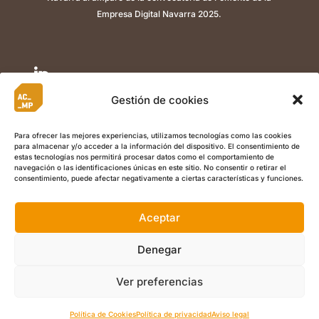
Empresa Digital Navarra 2025.

Gestión de cookies

Para ofrecer las mejores experiencias, utilizamos tecnologías como las cookies
para almacenar y/o acceder a la información del dispositivo. El consentimiento de

estas tecnologías nos permitirá procesar datos como el comportamiento de
navegación o las identificaciones únicas en este sitio. No consentir o retirar el
consentimiento, puede afectar negativamente a ciertas características y funciones.
Aceptar
©
Copyright 2022 ACMP I
Aviso Legal
I
Política de Privacidad
I
Política de Cookies
I Calle Berriozar 21, Of. 5, , 31013, Ansoáin
Denegar
(Navarra) +34 948 486 003 I
info@acmplean.com
Ver preferencias
ES
Política de Cookies
Política de privacidad
Aviso legal