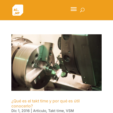
¿Qué es el takt time y por qué es útil
conocerlo?
Dic 1, 2016
|
Artículo
,
Takt time
,
VSM