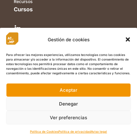
Recursos
Cursos

Gestión de cookies

Para ofrecer las mejores experiencias, utilizamos tecnologías como las cookies
para almacenar y/o acceder a la información del dispositivo. El consentimiento de

estas tecnologías nos permitirá procesar datos como el comportamiento de
navegación o las identificaciones únicas en este sitio. No consentir o retirar el
consentimiento, puede afectar negativamente a ciertas características y funciones.
Aceptar
©
Copyright 2022 ACMP I
Aviso Legal
I
Política de Privacidad
I
Política de Cookies
I Calle Berriozar 21, Of. 5, 31013, Ansoáin
Denegar
(Navarra) +34 948 486 003 I
info@acmplean.com
Ver preferencias
ES
Política de Cookies
Política de privacidad
Aviso legal