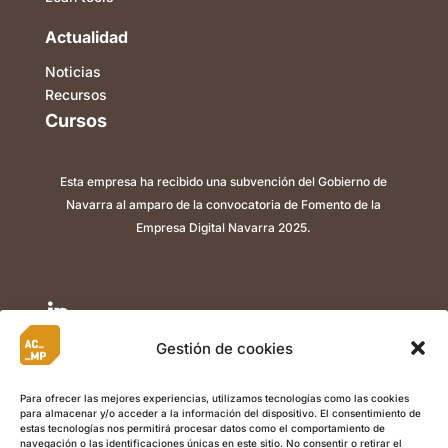
Actualidad
Noticias
Recursos
Cursos
Esta empresa ha recibido una subvención del Gobierno de
Navarra al amparo de la convocatoria de Fomento de la
Empresa Digital Navarra 2025.

Gestión de cookies

Para ofrecer las mejores experiencias, utilizamos tecnologías como las cookies
para almacenar y/o acceder a la información del dispositivo. El consentimiento de

estas tecnologías nos permitirá procesar datos como el comportamiento de
navegación o las identificaciones únicas en este sitio. No consentir o retirar el