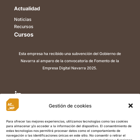
Actualidad
Noticias
Recursos
Cursos
Esta empresa ha recibido una subvención del Gobierno de
Navarra al amparo de la convocatoria de Fomento de la
Empresa Digital Navarra 2025.

Gestión de cookies

Para ofrecer las mejores experiencias, utilizamos tecnologías como las cookies
para almacenar y/o acceder a la información del dispositivo. El consentimiento de

estas tecnologías nos permitirá procesar datos como el comportamiento de
navegación o las identificaciones únicas en este sitio. No consentir o retirar el