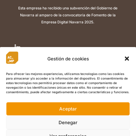
Esta empresa ha recibido una subvención del Gobierno de
Navarra al amparo de la convocatoria de Fomento de la
Empresa Digital Navarra 2025.

Gestión de cookies

Para ofrecer las mejores experiencias, utilizamos tecnologías como las cookies
para almacenar y/o acceder a la información del dispositivo. El consentimiento de

estas tecnologías nos permitirá procesar datos como el comportamiento de
navegación o las identificaciones únicas en este sitio. No consentir o retirar el
consentimiento, puede afectar negativamente a ciertas características y funciones.
Aceptar
©
Copyright 2022 ACMP I
Aviso Legal
I
Política de Privacidad
I
Política de Cookies
I Calle Berriozar 21, Of. 5, , 31013, Ansoáin
Denegar
(Navarra) +34 948 486 003 I
info@acmplean.com