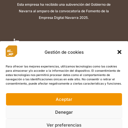
Esta empresa ha recibido una subvención del Gobierno de
Navarra al amparo de la convocatoria de Fomento de la
Empresa Digital Navarra 2025.

Gestión de cookies

Para ofrecer las mejores experiencias, utilizamos tecnologías como las cookies
para almacenar y/o acceder a la información del dispositivo. El consentimiento de

estas tecnologías nos permitirá procesar datos como el comportamiento de
navegación o las identificaciones únicas en este sitio. No consentir o retirar el
consentimiento, puede afectar negativamente a ciertas características y funciones.
Aceptar
©
Copyright 2022 ACMP I
Aviso Legal
I
Política de Privacidad
I
Política de Cookies
I Calle Berriozar 21, Of. 5, , 31013, Ansoáin
Denegar
(Navarra) +34 948 486 003 I
info@acmplean.com
Ver preferencias