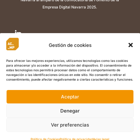
Empresa Digital Navarra 2025.

Gestión de cookies

Para ofrecer las mejores experiencias, utilizamos tecnologías como las cookies
para almacenar y/o acceder a la información del dispositivo. El consentimiento de

estas tecnologías nos permitirá procesar datos como el comportamiento de
navegación o las identificaciones únicas en este sitio. No consentir o retirar el
consentimiento, puede afectar negativamente a ciertas características y funciones.
Aceptar
©
Copyright 2022 ACMP I
Aviso Legal
I
Política de Privacidad
I
Política de Cookies
I Calle Berriozar 21, Of. 5, , 31013, Ansoáin
Denegar
(Navarra) +34 948 486 003 I
info@acmplean.com
Ver preferencias
ES
Política de Cookies
Política de privacidad
Aviso legal