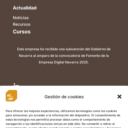
Actualidad
Noticias
Recursos
Cursos
Esta empresa ha recibido una subvención del Gobierno de
Navarra al amparo de la convocatoria de Fomento de la
Empresa Digital Navarra 2025.

Gestión de cookies

Para ofrecer las mejores experiencias, utilizamos tecnologías como las cookies
para almacenar y/o acceder a la información del dispositivo. El consentimiento de

estas tecnologías nos permitirá procesar datos como el comportamiento de
navegación o las identificaciones únicas en este sitio. No consentir o retirar el