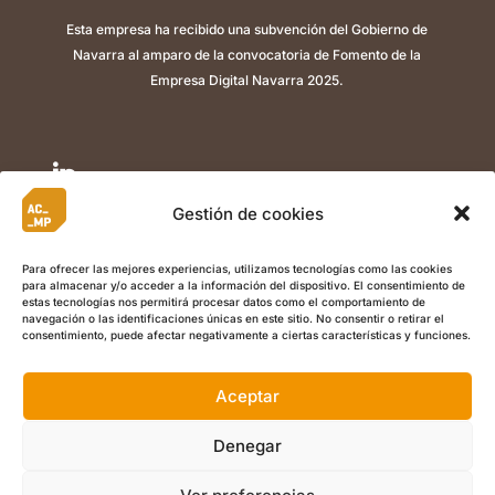
Esta empresa ha recibido una subvención del Gobierno de
Navarra al amparo de la convocatoria de Fomento de la
Empresa Digital Navarra 2025.

Gestión de cookies

Para ofrecer las mejores experiencias, utilizamos tecnologías como las cookies
para almacenar y/o acceder a la información del dispositivo. El consentimiento de

estas tecnologías nos permitirá procesar datos como el comportamiento de
navegación o las identificaciones únicas en este sitio. No consentir o retirar el
consentimiento, puede afectar negativamente a ciertas características y funciones.
Aceptar
©
Copyright 2022 ACMP I
Aviso Legal
I
Política de Privacidad
I
Política de Cookies
I Calle Berriozar 21, Of. 5, , 31013, Ansoáin
Denegar
(Navarra) +34 948 486 003 I
info@acmplean.com