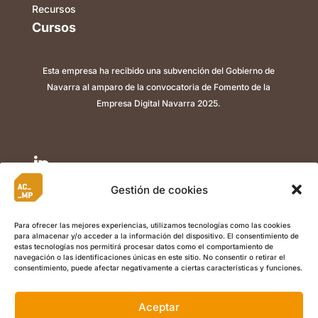
Recursos
Cursos
Esta empresa ha recibido una subvención del Gobierno de
Navarra al amparo de la convocatoria de Fomento de la
Empresa Digital Navarra 2025.

Gestión de cookies

Para ofrecer las mejores experiencias, utilizamos tecnologías como las cookies
para almacenar y/o acceder a la información del dispositivo. El consentimiento de

estas tecnologías nos permitirá procesar datos como el comportamiento de
navegación o las identificaciones únicas en este sitio. No consentir o retirar el
consentimiento, puede afectar negativamente a ciertas características y funciones.
Aceptar
©
Copyright 2022 ACMP I
Aviso Legal
I
Política de Privacidad
I