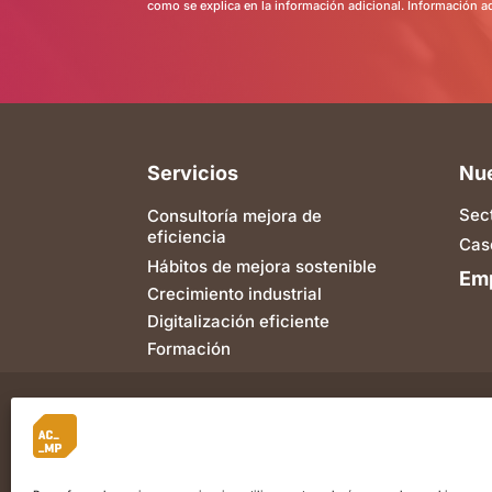
como se explica en la información adicional. Información a
Servicios
Nue
Sec
Consultoría mejora de
eficiencia
Cas
Hábitos de mejora sostenible
Em
Crecimiento industrial
Digitalización eficiente
Formación
Esta empresa ha recibido una subvención del Gobierno
de la convocatoria de Fomento de la Empresa Digital N