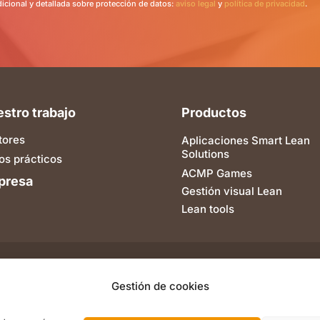
dicional y detallada sobre protección de datos:
aviso legal
y
política de privacidad
.
stro trabajo
Productos
tores
Aplicaciones Smart Lean
Solutions
os prácticos
ACMP Games
presa
Gestión visual Lean
Lean tools
 de Navarra al amparo
Gestión de cookies
avarra 2025.