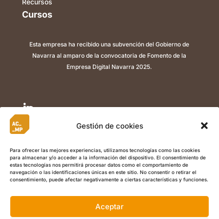
Recursos
Cursos
Esta empresa ha recibido una subvención del Gobierno de
Navarra al amparo de la convocatoria de Fomento de la
Empresa Digital Navarra 2025.

Gestión de cookies

Para ofrecer las mejores experiencias, utilizamos tecnologías como las cookies
para almacenar y/o acceder a la información del dispositivo. El consentimiento de

estas tecnologías nos permitirá procesar datos como el comportamiento de
navegación o las identificaciones únicas en este sitio. No consentir o retirar el
consentimiento, puede afectar negativamente a ciertas características y funciones.
Aceptar
©
Copyright 2022 ACMP I
Aviso Legal
I
Política de Privacidad
I