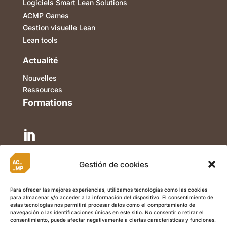
Logiciels Smart Lean Solutions
ACMP Games
Gestion visuelle Lean
Lean tools
Actualité
Nouvelles
Ressources
Formations


Gestión de cookies
Para ofrecer las mejores experiencias, utilizamos tecnologías como las cookies

para almacenar y/o acceder a la información del dispositivo. El consentimiento de
estas tecnologías nos permitirá procesar datos como el comportamiento de
navegación o las identificaciones únicas en este sitio. No consentir o retirar el
consentimiento, puede afectar negativamente a ciertas características y funciones.